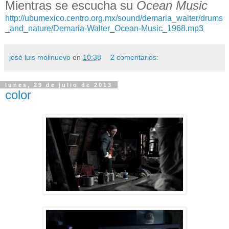
Mientras se escucha su
Ocean Music
http://ubumexico.centro.org.mx/sound/demaria_walter/drums
_and_nature/Demaria-Walter_Ocean-Music_1968.mp3
josé luis molinuevo
en
10:38
2 comentarios:
lunes, 29 de julio de 2013
color