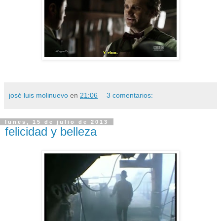
josé luis molinuevo
en
21:06
3 comentarios:
lunes, 15 de julio de 2013
felicidad y belleza